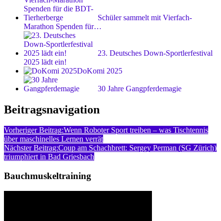
Schüler sammelt mit Vierfach-
Marathon Spenden für…
23. Deutsches Down-Sportlerfestival
2025 lädt ein!
DoKomi 2025
30 Jahre Gangpferdemagie
Beitragsnavigation
Vorheriger Beitrag:
Wenn Roboter Sport treiben – was Tischtennis
über maschinelles Lernen verrät
Nächster Beitrag:
Coup am Schachbrett: Sergey Perman (SG Zürich)
triumphiert in Bad Griesbach
Bauchmuskeltraining