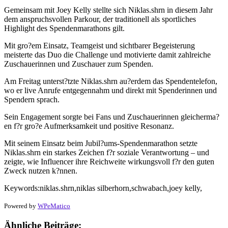
Gemeinsam mit Joey Kelly stellte sich Niklas.shrn in diesem Jahr
dem anspruchsvollen Parkour, der traditionell als sportliches
Highlight des Spendenmarathons gilt.
Mit gro?em Einsatz, Teamgeist und sichtbarer Begeisterung
meisterte das Duo die Challenge und motivierte damit zahlreiche
Zuschauerinnen und Zuschauer zum Spenden.
Am Freitag unterst?tzte Niklas.shrn au?erdem das Spendentelefon,
wo er live Anrufe entgegennahm und direkt mit Spenderinnen und
Spendern sprach.
Sein Engagement sorgte bei Fans und Zuschauerinnen gleicherma?
en f?r gro?e Aufmerksamkeit und positive Resonanz.
Mit seinem Einsatz beim Jubil?ums-Spendenmarathon setzte
Niklas.shrn ein starkes Zeichen f?r soziale Verantwortung – und
zeigte, wie Influencer ihre Reichweite wirkungsvoll f?r den guten
Zweck nutzen k?nnen.
Keywords:niklas.shrn,niklas silberhorn,schwabach,joey kelly,
Powered by
WPeMatico
Ähnliche Beiträge: