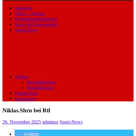
Startseite
Whey – Protein
Produktempfehlungen
Shop für Fitnessartikel
Sport-News
Videos
Bauchübungen
Brustübungen
Datenschutz
Impressum
Niklas.Shrn bei Rtl
26. November 2025
adminus
Sport-News
twittern